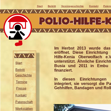
Start
Beitritt
Vereinsgeschichte
Kontakt
Paten
Im Herbst 2013 wurde das
eröffnet. Diese Einrichtun
Hilfe-Kenia Oberwolfach e
unterstützt. Ähnliche Einric
Busia und 2011 in Embu 
Beitritt
finanziert.
Geschichte
In diesen Einrichtungen 
Termine
integriert, sie versorgt die P
Gehhilfen, Bandagen und Roll
Presse
Kontakt
Patenschaft
Werkstätten